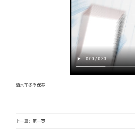
洒水车冬季保养
上一篇：
第一页